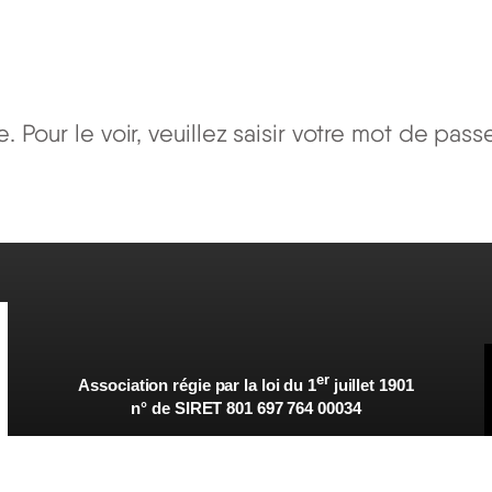
Pour le voir, veuillez saisir votre mot de pass
er
Association régie par la loi du 1
juillet 1901
n° de SIRET 801 697 764 00034
téléphone 09 53 05 04 55
billetterie 07 82 87 76 21